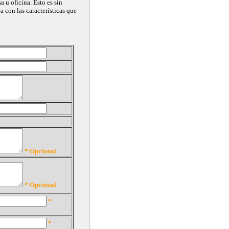
 u oficina. Esto es sin
con las características que
* Opcional
* Opcional
*
*