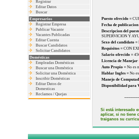
Registrar
Editar Datos
Buscar
Puesto ofrecido =
CU
Empresarios
Registrar Empresa
Fecha de publicacion
Publicar Vacante
Descripcion del pues
Vacantes Publicadas
SUPERVICION Y AY
Editar Cuenta
Sexo del candidato =
Buscar Candidatos
Requisitos =
CON EXP
Solicitar Candidatos
Salario ofrecido =
45
Domésticas
Licencia de Manejar
Empleadas Domésticas
Auto Propio =
No es n
Buscar una Doméstica
Solicitar una Doméstica
Hablar Ingles =
No es
Inscribir Domésticas
Manejo de Computad
Editar Datos de
Disponibilidad para 
Domesticas
Reclamos / Quejas
______
Si está interesado e
aplicar, si no tiene
traiganos su curric